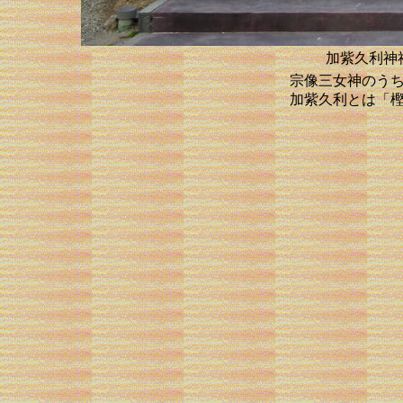
加
紫久利神
宗像三女神のう
加
紫久利とは「