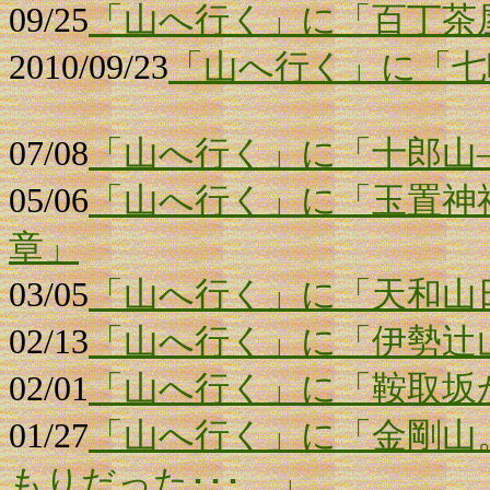
09/25
「山へ行く」に「百丁茶
2010/09/23
「山へ行く」に「七
07/08
「山へ行く」に「十郎山
05/06
「山へ行く」に「玉置神
章」
03/05
「山へ行く」に「天和山
02/13
「山へ行く」に「伊勢辻
02/01
「山へ行く」に「鞍取坂
01/27
「山へ行く」に「金剛山
もりだった･･･。」