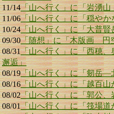
11/14
「山へ行く」に「岩湧山
11/06
「山へ行く」に「穏やか
10/24
「山へ行く」に「大普賢
09/30
「随想」に「木版画 円
08/31
「山へ行く」に「西穂、
邂逅」
08/19
「山へ行く」に「剱岳―
08/16
「山へ行く」に「越百山
08/02
「山へ行く」に「郭公、
08/01
「山へ行く」に「筏場道