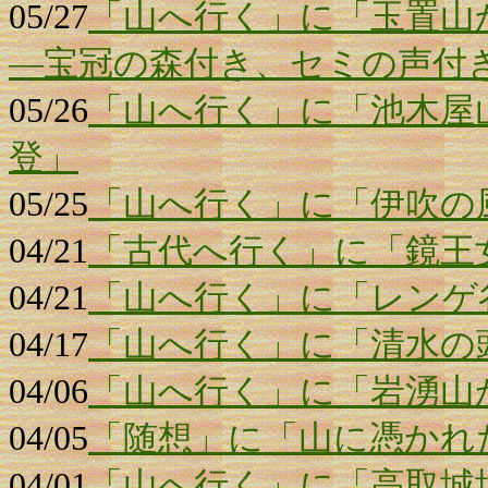
05/27
「山へ行く」に「玉置山
―宝冠の森付き、セミの声付
05/26
「山へ行く」に「池木屋
登」
05/25
「山へ行く」に「伊吹の
04/21
「古代へ行く」に「鏡王
04/21
「山へ行く」に「レンゲ
04/17
「山へ行く」に「清水の頭
04/06
「山へ行く」に「岩湧山
04/05
「随想」に「山に憑かれ
04/01
「山へ行く」に「高取城