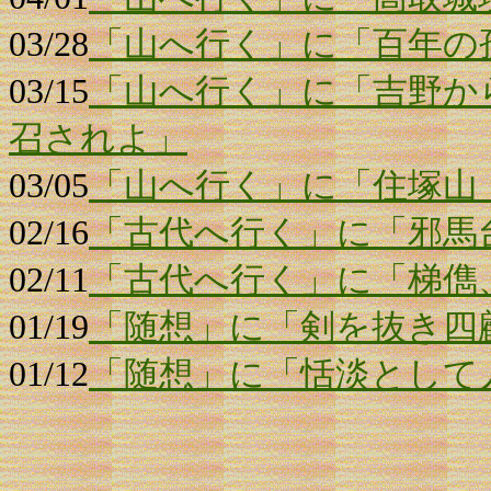
03/28
「山へ行く」に「百年の
03/15
「山へ行く」に「吉野か
召されよ」
03/05
「山へ行く」に「住塚山
02/16
「古代へ行く」に「邪馬
02/11
「古代へ行く」に「梯儁
01/19
「随想」に「剣を抜き四
01/12
「随想」に「恬淡として