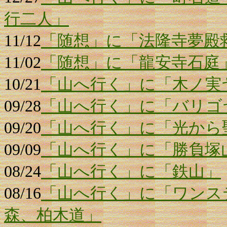
行二人」
11/12
「随想」に「法隆寺夢殿
11/02
「随想」に「龍安寺石庭
10/21
「山へ行く」に「木ノ実
09/28
「山へ行く」に「バリゴ
09/20
「山へ行く」に「光から
09/09
「山へ行く」に「勝負塚
08/24
「山へ行く」に「鉄山」
08/16
「山へ行く」に「ワンス
森、柏木道」