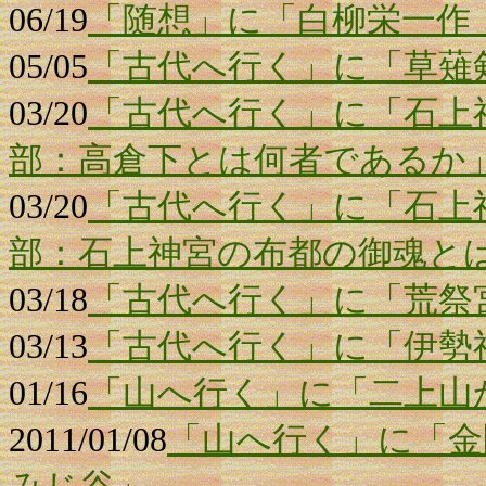
06/19
「随想」に「白柳栄一作
05/05
「古代へ行く」に「草薙
03/20
「古代へ行く」に「石上
部：高倉下とは何者であるか
03/20
「古代へ行く」に「石上
部：石上神宮の布都の御魂と
03/18
「古代へ行く」に「荒祭
03/13
「古代へ行く」に「伊勢
01/16
「山へ行く」に「二上山
2011/01/08
「山へ行く」に「金