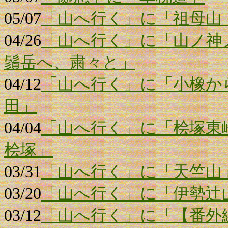
05/07
「山へ行く」に「祖母山
04/26
「山へ行く」に「山ノ神
鬚岳へ、粛々と」
04/12
「山へ行く」に「小橡か
田」
04/04
「山へ行く」に「桧塚東
桧塚」
03/31
「山へ行く」に「天竺山
03/20
「山へ行く」に「伊勢辻
03/12
「山へ行く」に「【番外