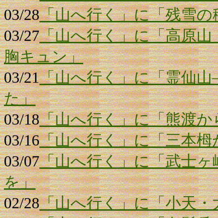
03/28
「山へ行く」に「残雪の
03/27
「山へ行く」に「高原山
胸キュン」
03/21
「山へ行く」に「霊仙山
た」
03/18
「山へ行く」に「熊渡か
03/16
「山へ行く」に「三本栂
03/07
「山へ行く」に「武士ヶ
を」
02/28
「山へ行く」に「小天・